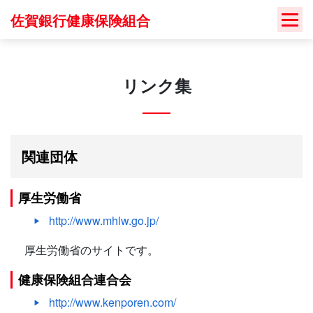
Skip
佐賀銀行健康保険組合
to
content
リンク集
関連団体
厚生労働省
http://www.mhlw.go.jp/
厚生労働省のサイトです。
健康保険組合連合会
http://www.kenporen.com/