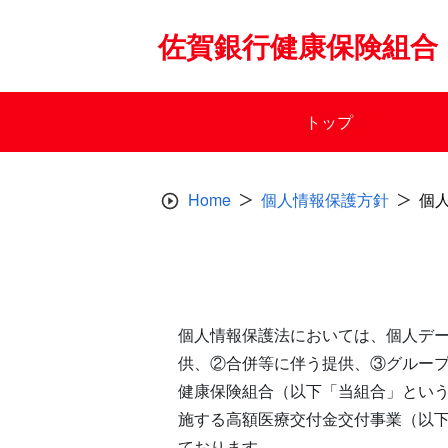
Skip
to
佐賀銀行健康保険組合
content
トップ
Home
個人情報保護方針
個
個人情報保護法においては、個人デ
供、②合併等に伴う提供、③グルー
健康保険組合（以下「当組合」とい
施する高額医療交付金交付事業（以
ております。