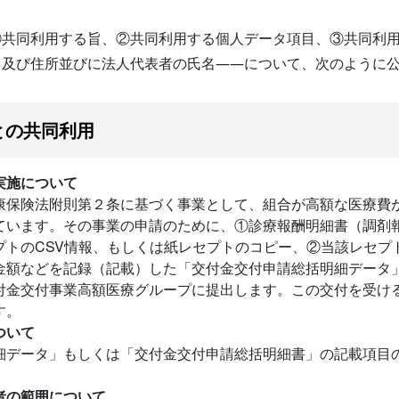
①共同利用する旨、②共同利用する個人データ項目、③共同利
名及び住所並びに法人代表者の氏名――について、次のように
との共同利用
実施について
康保険法附則第２条に基づく事業として、組合が高額な医療費
ています。その事業の申請のために、①診療報酬明細書（調剤
プトのCSV情報、もしくは紙レセプトのコピー、②当該レセプ
金額などを記録（記載）した「交付金交付申請総括明細データ
付金交付事業高額医療グループに提出します。この交付を受け
す。
ついて
細データ」もしくは「交付金交付申請総括明細書」の記載項目
者の範囲について